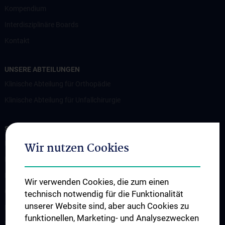
Kompendium
Interdisziplinäre Boards
Kontakt
UNSERE ABTEILUNGEN
Klinische Abteilung für Orthopädie
Klinische Abteilung für Unfallchirurgie
STUDIUM, AUS- UND WEITERBILDUNG
Medizinstudium
Wir nutzen Cookies
Fachärzt:innenausbildung
Doktoratsstudium
Wir verwenden Cookies, die zum einen
Observer & Fellows
technisch notwendig für die Funktionalität
unserer Website sind, aber auch Cookies zu
Klinikinterne Veranstaltungen
funktionellen, Marketing- und Analysezwecken
Externe Kongresse