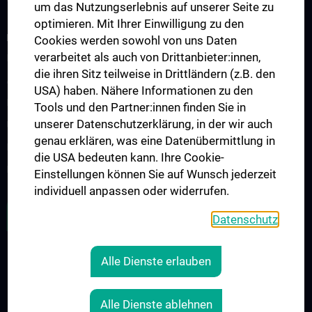
um das Nutzungserlebnis auf unserer Seite zu
optimieren. Mit Ihrer Einwilligung zu den
FORSCHUNG
Cookies werden sowohl von uns Daten
verarbeitet als auch von Drittanbieter:innen,
Forschungscluster
die ihren Sitz teilweise in Drittländern (z.B. den
Adolf Lorenz Lab for Biomechanics
USA) haben. Nähere Informationen zu den
Karl Chiari Lab for Orthopaedic Biology
Tools und den Partner:innen finden Sie in
unserer Datenschutzerklärung, in der wir auch
Unfallchirurgisches Forschungslabor
genau erklären, was eine Datenübermittlung in
Klinische Prüfärzt:innen
die USA bedeuten kann. Ihre Cookie-
Publikationen
Einstellungen können Sie auf Wunsch jederzeit
individuell anpassen oder widerrufen.
ZU DEN OFFENEN STELLEN
Datenschutz
Alle Dienste erlauben
RECHTLICHES
KONTAKT
Alle Dienste ablehnen
COOKIE-EINSTELLUNGEN