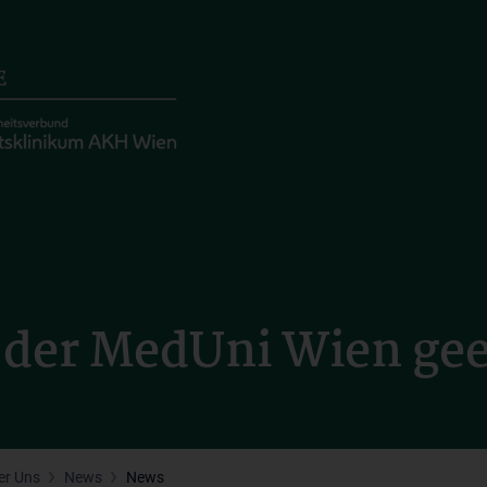
n der MedUni Wien ge
er Uns
News
News