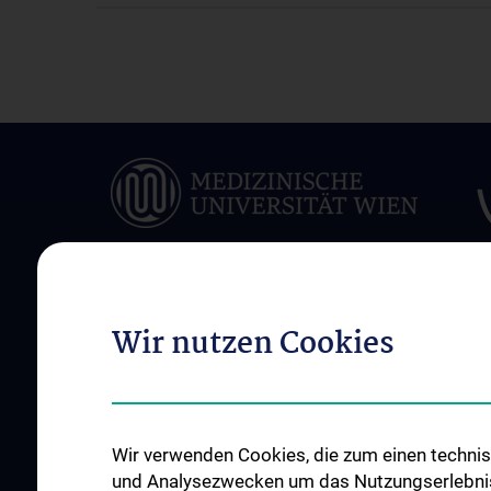
Wir nutzen Cookies
ÜBER UNS
UNSERE ABTEILUN
Mission Statement
Klinische Abteilung f
Orthopädie
News
Klinische Abteilung f
Events
Wir verwenden Cookies, die zum einen technisc
Unfallchirurgie
und Analysezwecken um das Nutzungserlebnis a
Kompendium