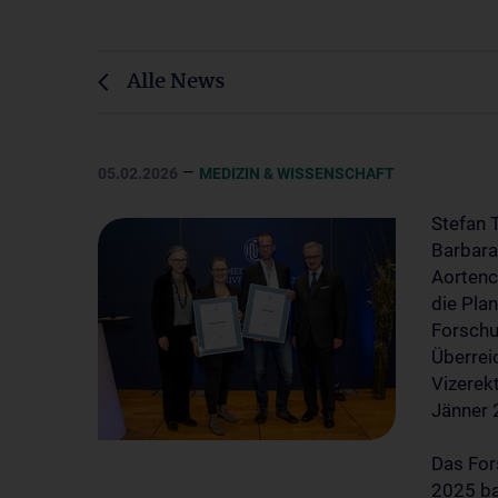
Alle News
–
05.02.2026
MEDIZIN & WISSENSCHAFT
Stefan T
Barbara
Aortenc
die Pla
Forschu
Überrei
Vizerek
Jänner 
Das For
2025 bau