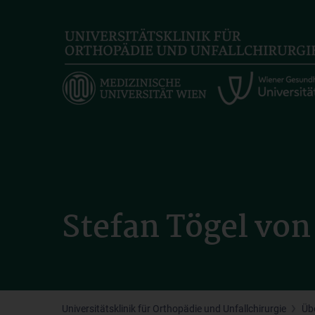
Skip
to
main
content
Stefan Tögel vo
Universitätsklinik für Orthopädie und Unfallchirurgie
Üb