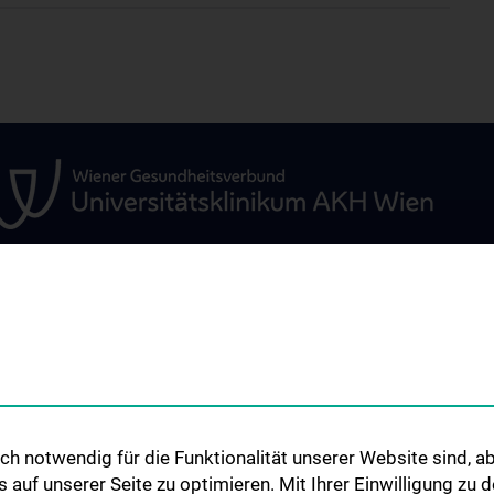
GEN
STUDIUM, AUS- UND
FORSCHUNG
WEITERBILDUNG
ür
Forschungsclust
Medizinstudium
Adolf Lorenz Lab
ür
Biomechanics
Fachärzt:innenausbildung
h notwendig für die Funktionalität unserer Website sind, ab
Karl Chiari Lab f
Doktoratsstudium
uf unserer Seite zu optimieren. Mit Ihrer Einwilligung zu