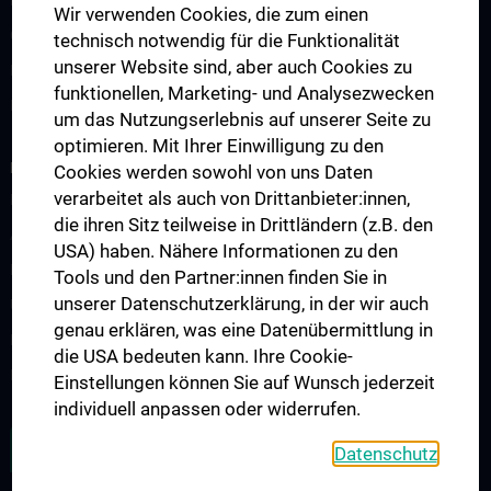
Wir verwenden Cookies, die zum einen
Observer & Fellows
technisch notwendig für die Funktionalität
unserer Website sind, aber auch Cookies zu
Klinikinterne Veranstaltungen
funktionellen, Marketing- und Analysezwecken
Externe Kongresse
um das Nutzungserlebnis auf unserer Seite zu
optimieren. Mit Ihrer Einwilligung zu den
RESEARCH
Cookies werden sowohl von uns Daten
verarbeitet als auch von Drittanbieter:innen,
Forschungscluster
die ihren Sitz teilweise in Drittländern (z.B. den
Adolf Lorenz Lab for Biomechanics
USA) haben. Nähere Informationen zu den
Karl Chiari Lab for Orthopaedic Biology
Tools und den Partner:innen finden Sie in
unserer Datenschutzerklärung, in der wir auch
Unfallchirurgisches Forschungslabor
genau erklären, was eine Datenübermittlung in
Klinische Prüfärzt:innen
die USA bedeuten kann. Ihre Cookie-
Publikationen
Einstellungen können Sie auf Wunsch jederzeit
individuell anpassen oder widerrufen.
ZU DEN OFFENEN STELLEN
Datenschutz