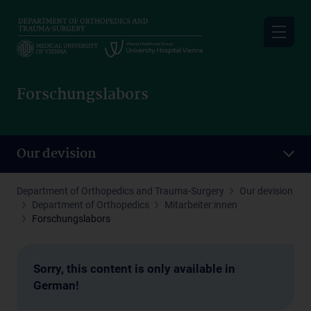
Skip
to
main
content
Forschungslabors
Our devision
Department of Orthopedics and Trauma-Surgery
Our devision
Department of Orthopedics
Mitarbeiter:innen
Forschungslabors
Sorry, this content is only available in
German!