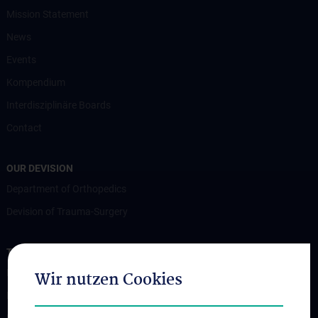
Mission Statement
News
Events
Kompendium
Interdisziplinäre Boards
Contact
OUR DEVISION
Department of Orthopedics
Devision of Trauma-Surgery
TRAINING AND FURTHER EDUCATION
Medizinstudium
Wir nutzen Cookies
Medical specialist
Doktoratsstudium