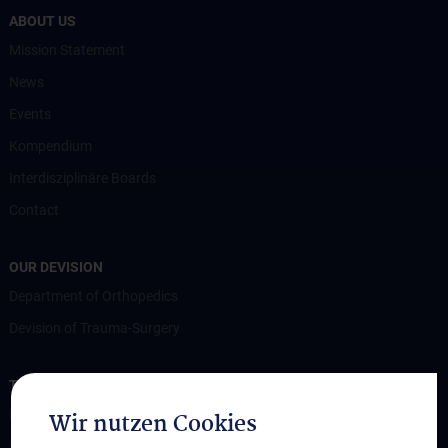
ABOUT US
Mission Statement
News
Events
Kompendium
Interdisziplinäre Boards
Contact
OUR DEVISION
Department of Orthopedics
Devision of Trauma-Surgery
TRAINING AND FURTHER EDUCATION
Medizinstudium
Wir nutzen Cookies
Medical specialist