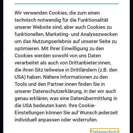
Doktoratsstudium
Wir verwenden Cookies, die zum einen
Observer & Fellows
technisch notwendig für die Funktionalität
unserer Website sind, aber auch Cookies zu
Klinikinterne Veranstaltungen
funktionellen, Marketing- und Analysezwecken
Externe Kongresse
um das Nutzungserlebnis auf unserer Seite zu
optimieren. Mit Ihrer Einwilligung zu den
RESEARCH
Cookies werden sowohl von uns Daten
verarbeitet als auch von Drittanbieter:innen,
Forschungscluster
die ihren Sitz teilweise in Drittländern (z.B. den
Adolf Lorenz Lab for Biomechanics
USA) haben. Nähere Informationen zu den
Karl Chiari Lab for Orthopaedic Biology
Tools und den Partner:innen finden Sie in
unserer Datenschutzerklärung, in der wir auch
Unfallchirurgisches Forschungslabor
genau erklären, was eine Datenübermittlung in
Klinische Prüfärzt:innen
die USA bedeuten kann. Ihre Cookie-
Publikationen
Einstellungen können Sie auf Wunsch jederzeit
individuell anpassen oder widerrufen.
ZU DEN OFFENEN STELLEN
Datenschutz