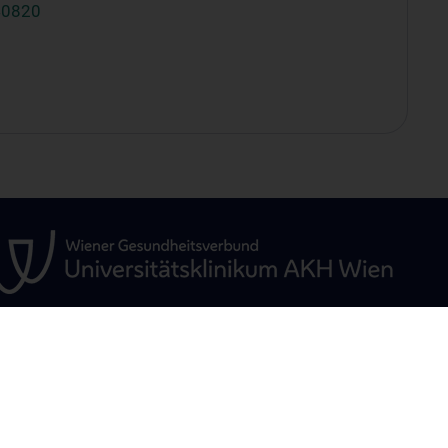
40820
GEN
STUDIUM, AUS- UND
FORSCHUNG
WEITERBILDUNG
ür
Forschungsclust