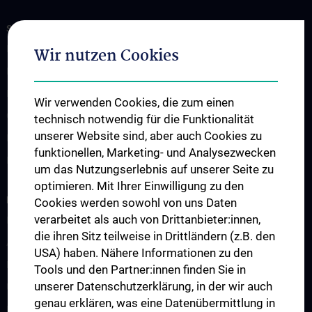
STUDIUM, AUS- UND WEITERBILDUNG
Medizinstudium
Wir nutzen Cookies
Fachärzt:innenausbildung
Doktoratsstudium
Wir verwenden Cookies, die zum einen
Observer & Fellows
technisch notwendig für die Funktionalität
unserer Website sind, aber auch Cookies zu
Klinikinterne Veranstaltungen
funktionellen, Marketing- und Analysezwecken
Externe Kongresse
um das Nutzungserlebnis auf unserer Seite zu
optimieren. Mit Ihrer Einwilligung zu den
FORSCHUNG
Cookies werden sowohl von uns Daten
verarbeitet als auch von Drittanbieter:innen,
Forschungscluster
die ihren Sitz teilweise in Drittländern (z.B. den
Adolf Lorenz Lab for Biomechanics
USA) haben. Nähere Informationen zu den
Karl Chiari Lab for Orthopaedic Biology
Tools und den Partner:innen finden Sie in
unserer Datenschutzerklärung, in der wir auch
Unfallchirurgisches Forschungslabor
genau erklären, was eine Datenübermittlung in
Klinische Prüfärzt:innen